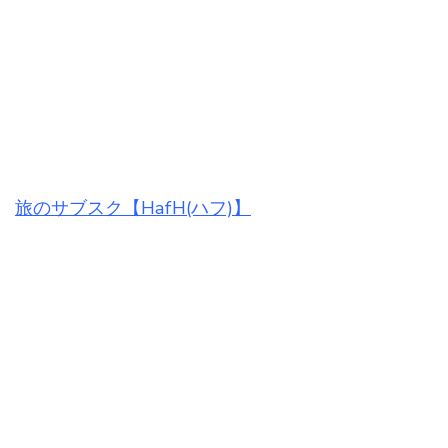
旅のサブスク【HafH(ハフ)】