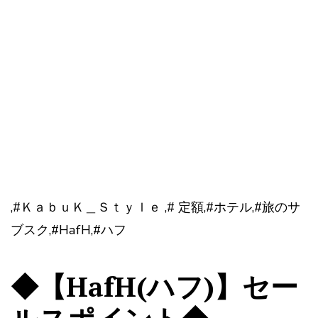
,#ＫａｂｕＫ＿Ｓｔｙｌｅ ,# 定額,#ホテル,#旅のサ
ブスク,#HafH,#ハフ
◆【HafH(ハフ)】セー