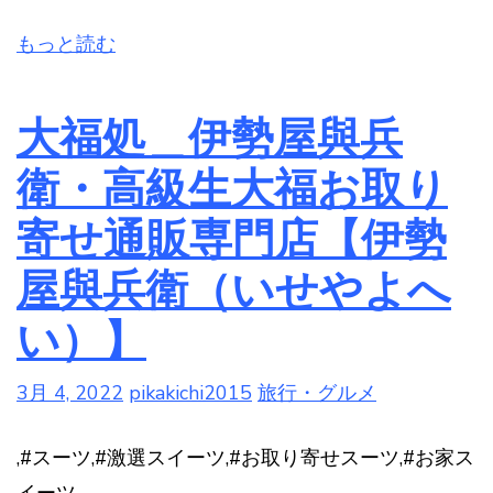
もっと読む
大福処＿伊勢屋與兵
衛・高級生大福お取り
寄せ通販専門店【伊勢
屋與兵衛（いせやよへ
い）】
3月 4, 2022
pikakichi2015
旅行・グルメ
,#スーツ,#激選スイーツ,#お取り寄せスーツ,#お家ス
イーツ