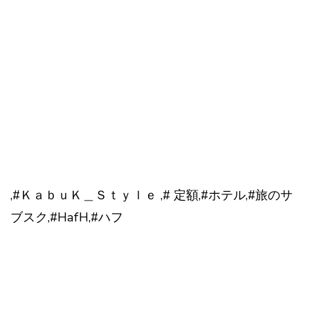
,#ＫａｂｕＫ＿Ｓｔｙｌｅ ,# 定額,#ホテル,#旅のサ
ブスク,#HafH,#ハフ