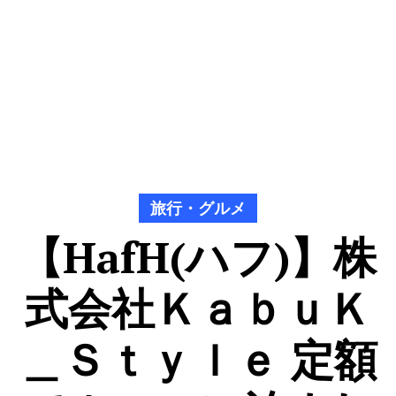
旅行・グルメ
【HafH(ハフ)】株
式会社ＫａｂｕＫ
＿Ｓｔｙｌｅ 定額