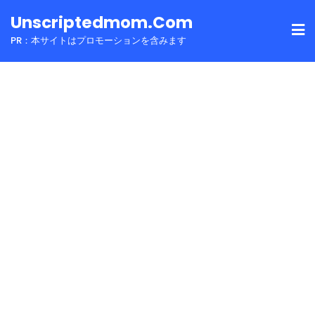
Skip
Unscriptedmom.com
to
PR：本サイトはプロモーションを含みます
content