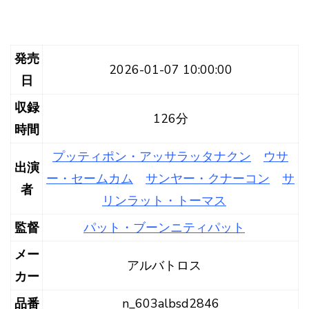
発売
2026-01-07 10:00:00
日
収録
126分
時間
プッティポン・アッサラッタナクン
ウサ
出演
ー・セームカム
サンヤー・クナーコン
サ
者
リンラット・トーマス
監督
パット・ブーンニティパット
メー
アルバトロス
カー
品番
n_603albsd2846