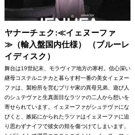
ヤナーチェク:≪イェヌーファ
≫（輸入盤国内仕様） （ブルーレ
イディスク）
舞台は19世紀末、モラヴィア地方の寒村。信心深い
継母コステルニチカと暮らす村一番の美女イェヌー
ファは、製粉所を営むブリヤ家の異母兄弟、遊び人
のシュテヴァと生真面目なラツァの二人から想いを
寄せられています。イェヌーファがシュテヴァにな
びくと、嫉妬にかられたラツァはイェヌーファに迫
り思わずナイフで彼女の頬を傷つけてしまいます。