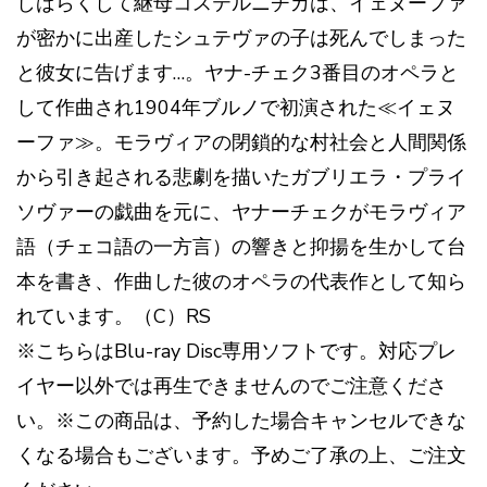
しばらくして継母コステルニチカは、イェヌーファ
が密かに出産したシュテヴァの子は死んでしまった
と彼女に告げます…。ヤナ-チェク3番目のオペラと
して作曲され1904年ブルノで初演された≪イェヌ
ーファ≫。モラヴィアの閉鎖的な村社会と人間関係
から引き起される悲劇を描いたガブリエラ・プライ
ソヴァーの戯曲を元に、ヤナーチェクがモラヴィア
語（チェコ語の一方言）の響きと抑揚を生かして台
本を書き、作曲した彼のオペラの代表作として知ら
れています。（C）RS
※こちらはBlu-ray Disc専用ソフトです。対応プレ
イヤー以外では再生できませんのでご注意くださ
い。※この商品は、予約した場合キャンセルできな
くなる場合もございます。予めご了承の上、ご注文