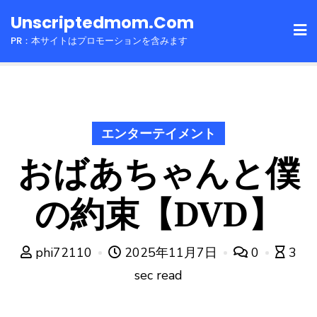
Skip
Unscriptedmom.com
to
PR：本サイトはプロモーションを含みます
content
エンターテイメント
おばあちゃんと僕
の約束【DVD】
phi72110
2025年11月7日
0
3
sec read